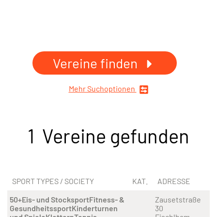
Vereine finden
Mehr Suchoptionen
1 Vereine gefunden
SPORT TYPES / SOCIETY
KAT.
ADRESSE
50+
Eis- und Stocksport
Fitness- &
Zausetstraße
Gesundheitssport
Kinderturnen
30
und Spiele
Klettern
Tennis
Fischlham