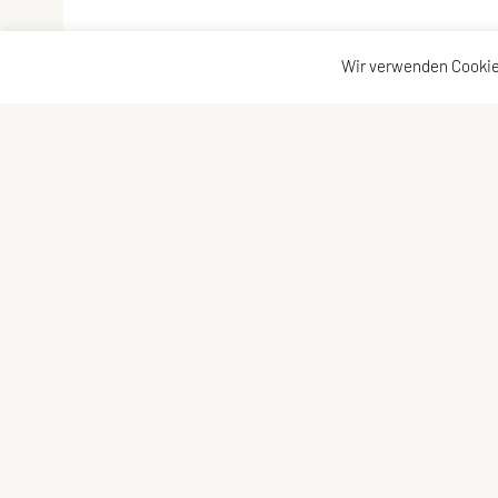
Wir verwenden Cookie
SPORTUNION Fischlham
Kon
Zausetstraße 30, 4652 Fischlham
Kon
Telefon: +43 664 / 8365344
Vor
E-Mail:
schmidbergerjuergen@gmail.com
Mit
ZVR-Zahl: 774751433