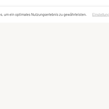
s, um ein optimales Nutzungserlebnis zu gewährleisten.
Einstellun
taktadressen
Sektionen
Service
takt
Tennis & Padeltennis
Impressum
stand
Sportklettern
Sitemap
glied werden
Singrunde
Datenschutzerkläru
Theatergruppe
Damenfitness
Kinder & Jugend
Stocksport