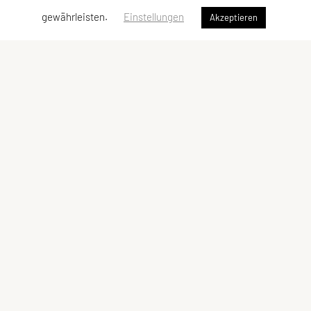
gewährleisten.
Einstellungen
Akzeptieren
SPORTUNION Fischlham
Zausetstraße 30, 4652 Fischlham
Telefon: +43 664 / 8365344
E-Mail:
schmidbergerjuergen@gmail.com
ZVR-Zahl: 774751433
Kontaktadressen
Sektionen
Kontakt
Tennis & Padeltennis
Vorstand
Sportklettern
Mitglied werden
Singrunde
Theatergruppe