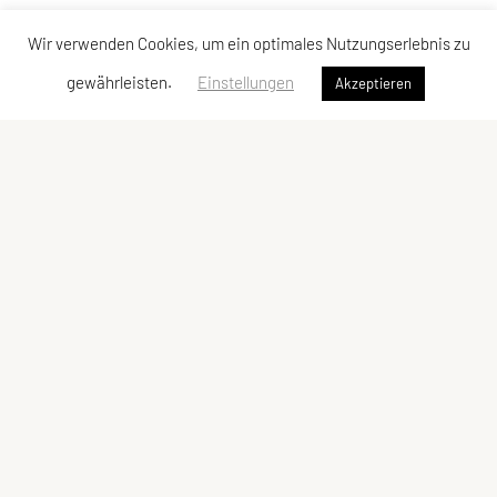
Wir verwenden Cookies, um ein optimales Nutzungserlebnis zu
gewährleisten.
Einstellungen
Akzeptieren
SPORTUNION Fischlham
Zausetstraße 30, 4652 Fischlham
Telefon: +43 664 / 8365344
E-Mail:
schmidbergerjuergen@gmail.com
ZVR-Zahl: 774751433
Kontaktadressen
Sektionen
Kontakt
Tennis & Padeltennis
Vorstand
Sportklettern