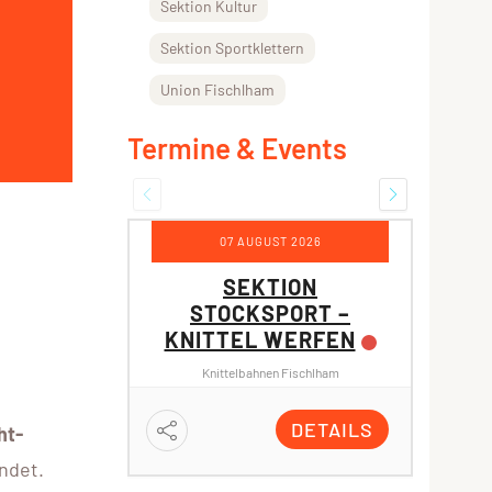
Sektion Kultur
Sektion Sportklettern
Union Fischlham
Termine & Events
07 AUGUST 2026
SEKTION
STOCKSPORT –
SP
KNITTEL WERFEN
E
Knittelbahnen Fischlham
Turnhalle
DETAILS
ht-
ndet.