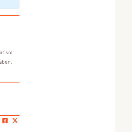
t soll
aben.