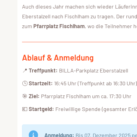
Auch dieses Jahr machen sich wieder Läuferinn
Eberstalzell nach Fischlham zu tragen. Der run
zum
Pfarrplatz Fischlham
, wo die Teilnehmer 
Ablauf & Anmeldung
📍
Treffpunkt:
BILLA-Parkplatz Eberstalzell
🕓
Startzeit:
16:45 Uhr (Treffpunkt ab 16:30 Uhr)
🎯
Ziel:
Pfarrplatz Fischlham um ca. 17:30 Uhr
💶
Startgeld:
Freiwillige Spende (gesamter Erl
Anmeldung:
Bis 07. Dezember 2025 p